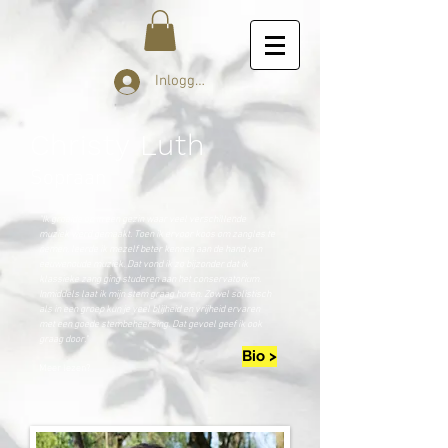
Inloggen
Christy Luth
Sopraan
"Ik groeide op in een gezin waar veel verschillende
muziek werd gemaakt. Toen ik ervoor koos om zangles te
nemen, leerde ik mezelf beter kennen aan de hand van
eeuwenoude muziek. Dat vond ik zo bijzonder dat ik
klassieke zang ging studeren aan het conservatorium.
Inmiddels laat ik mijn stem graag horen. Zowel solistisch
als in een groep kun je veel blijheid en vrijheid ervaren
met een goede stembeheersing. Dat gevoel geef ik ook
graag door."
Bio >
Meer lezen?