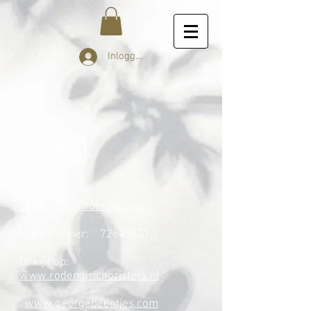
Inloggen
Contact
E-mail:
christyluth@hotmail.com
KvK-nummer:
72645601
Of kijk op:
www.rodengirlchoristers.nl
www.georgebeentjes.com